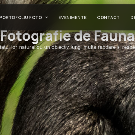
PORTOFOLIU FOTO
EVENIMENTE
CONTACT
D
Fotografie de Fauna
atul lor natural cu un obiectiv lung, multa rabdare si respe