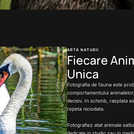
ARTA NATURII
Fiecare Anim
Unica
Fotografia de fauna este prob
comportamentului animalelor,
decisiv. In schimb, rasplata e
repeta niciodata.
Fotografiez atat animale salba
dedicate in studio sau in mediu