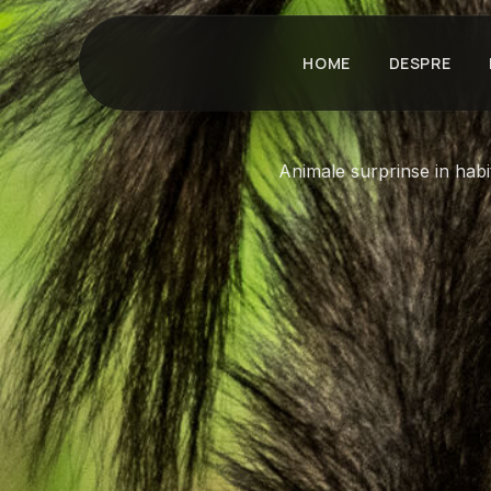
HOME
DESPRE
Animale surprinse in habit