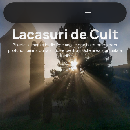
Lacasuri de Cult
Biserici si manastiri din Romania imortalizate cu respect
profund, lumina buna si iubire pentru mostenirea spirituala a
tarii.